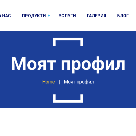
А НАС
ПРОДУКТИ
УСЛУГИ
ГАЛЕРИЯ
БЛОГ
Алуминиеви профили
PVC дограми
Моят профил
Комарници
Щори
Home
Моят профил