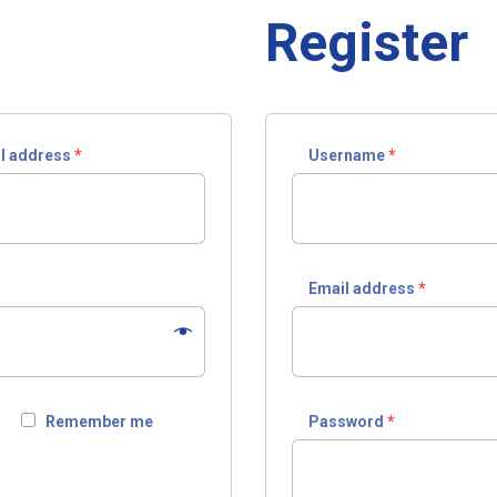
Register
l address
*
Username
*
Email address
*
Remember me
Password
*